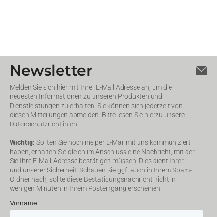
Newsletter
Melden Sie sich hier mit Ihrer E-Mail Adresse an, um die
neuesten Informationen zu unseren Produkten und
Dienstleistungen zu erhalten. Sie können sich jederzeit von
diesen Mitteilungen abmelden. Bitte lesen Sie hierzu unsere
Datenschutzrichtlinien.
Wichtig:
Sollten Sie noch nie per E-Mail mit uns kommuniziert
haben, erhalten Sie gleich im Anschluss eine Nachricht, mit der
Sie Ihre E-Mail-Adresse bestätigen müssen. Dies dient Ihrer
und unserer Sicherheit. Schauen Sie ggf. auch in Ihrem Spam-
Ordner nach, sollte diese Bestätigungsnachricht nicht in
wenigen Minuten in Ihrem Posteingang erscheinen.