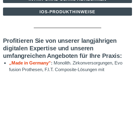
IOS-PRODUKTHINWEISE
Profitieren Sie von unserer langjährigen
digitalen Expertise und unseren
umfangreichen Angeboten für Ihre Praxis:
„Made in Germany“
:
Monolith. Zirkonversorgungen, Evo
fusion Prothesen, F.I.T. Composite-Lösungen mit
Injektionstechnik und gefräste Schienen kommen mit kürzeren
Lieferzeiten aus Permadentals digitaler Produktion in
Emmerich, weiterer ZE aus internationaler Produktion.
Kompatibel mit allen gängigen Scansystemen
– nahezu
jede Versorgung ist mit jedem Scannersystem möglich
Persönliche Betreuung durch erfahrene Ansprechpartner
– auf Wunsch wird Ihre Versorgung von der Planung bis zum
definitiven Einsetztermin begleitet
Aktuelle Informationen und Entwicklungen
– über