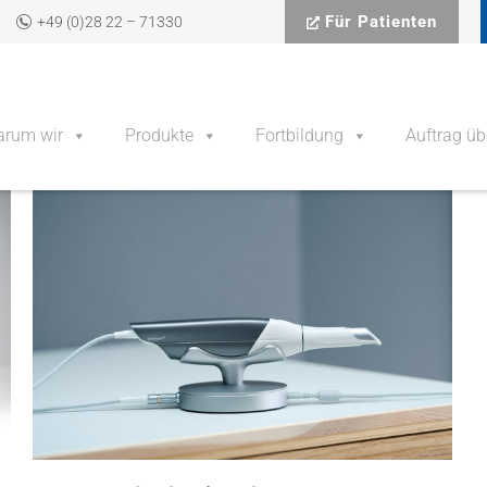
Für Patienten
+49 (0)28 22 – 71330
rum wir
Produkte
Fortbildung
Auftrag üb