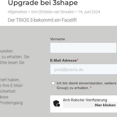
Upgrade bei 3shape
Allgemeines
Von
Christian van Straalen
14. Juni 2024
Der TRIOS 3 bekommt ein Facelift
euesten
zu erhalten. Sie
itte lesen Sie
iert haben,
e Ihre E-Mail-
cherheit.
diese
 Posteingang