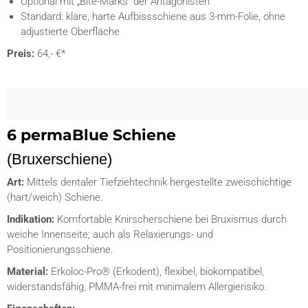
Optional mit „Bite-Marks“ der Antagonisten
Standard: klare, harte Aufbissschiene aus 3-mm-Folie, ohne
adjustierte Oberfläche
Preis:
64,- €*
6 permaBlue Schiene
(Bruxerschiene)
Art:
Mittels dentaler Tiefziehtechnik hergestellte zweischichtige
(hart/weich) Schiene.
Indikation:
Komfortable Knirscherschiene bei Bruxismus durch
weiche Innenseite; auch als Relaxierungs- und
Positionierungsschiene.
Material:
Erkoloc-Pro® (Erkodent), flexibel, biokompatibel,
widerstandsfähig, PMMA-frei mit minimalem Allergierisiko.