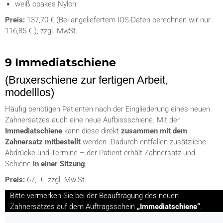
weiß opakes Nylon
Preis:
137,70 € (Bei angeliefertem IOS-Daten berechnen wir nur
116,85 €.), zzgl. MwSt.
9 Immediatschiene
(Bruxerschiene zur fertigen Arbeit,
modelllos)​
Häufig benötigen Patienten nach der Eingliederung eines neuen
Zahnersatzes auch eine neue Aufbissschiene. Mit der
Immediatschiene
kann diese direkt
zusammen mit dem
Zahnersatz mitbestellt
werden. Dadurch entfallen zusätzliche
Abdrücke und Termine – der Patient erhält Zahnersatz und
Schiene
in einer Sitzung
.
Preis:
67,- €, zzgl. Mw.St.
Bitte vermerken Sie bei der Beauftragung des neuen
Zahnersatzes auf dem Auftragsschein
„Immediatschiene“
.