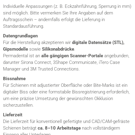
Individuelle Anpassungen (z. B. Eckzahnführung, Sperrung in mm)
sind möglich. Bitte vermerken Sie Ihre Angaben auf dem
Auftragsschein – andernfalls erfolgt die Lieferung in
Standardausführung.
Datengrundlagen
Für die Herstellung akzeptieren wir
digitale
Datensätze (STL),
Gipsmodelle
sowie
Silikonabdrücke
.
Permadental ist an
alle gängigen Scanner-Portale
angebunden,
darunter Sirona Connect, 3Shape Communicate, iTero Case
Manager und 3M Trusted Connections.
Bissnahme
Für Schienen mit adjustierter Oberfläche oder Bite-Marks ist ein
digitaler Biss oder eine formstabile Bissregistrierung erforderlich,
um eine präzise Umsetzung der gewünschten Okklusion
sicherzustellen.
Lieferzeit
Die Lieferzeit für konventionell gefertigte und CAD/CAM-gefräste
Schienen beträgt
ca. 8–10 Arbeitstage
nach vollständigem
Eingang aller Unterlagen.