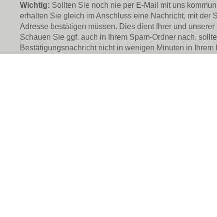
Wichtig:
Sollten Sie noch nie per E-Mail mit uns kommuni
erhalten Sie gleich im Anschluss eine Nachricht, mit der S
Adresse bestätigen müssen. Dies dient Ihrer und unserer 
Schauen Sie ggf. auch in Ihrem Spam-Ordner nach, sollte
Bestätigungsnachricht nicht in wenigen Minuten in Ihrem
erscheinen.
Permadental B.V.
Permade
Hauptgeschäftsstelle
Niederla
Industriestraat 1 F
Marie-Cu
7041 GD ‘s-Heerenberg
46446 E
Kontakt
Tel.: 02