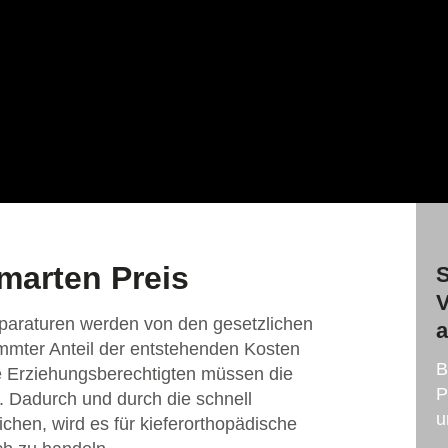
marten Preis
S
V
paraturen werden von den gesetzlichen
a
mmter Anteil der entstehenden Kosten
B
e Erziehungsberechtigten müssen die
P
. Dadurch und durch die schnell
u
hen, wird es für kieferorthopädische