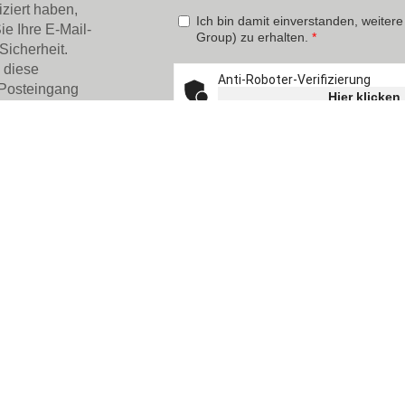
ziert haben,
ie Ihre E-Mail-
Sicherheit.
 diese
 Posteingang
ntal GmbH
Permadental Köln GmbH
ssung Emmerich
Niederlassung in Köln
rie-Straße 1
Frankfurter Str. 44
mmerich am Rhein
51065 Köln
Kontakt
822 – 71330
Tel.: 0221 – 715957-0