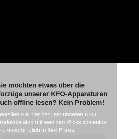
ie möchten etwas über die
orzüge unserer KFO-Apparaturen
uch offline lesen? Kein Problem!
estellen Sie hier bequem unseren KFO
roduktkatalog mit wenigen Klicks kostenlos
nd unverbindlich in Ihre Praxis.