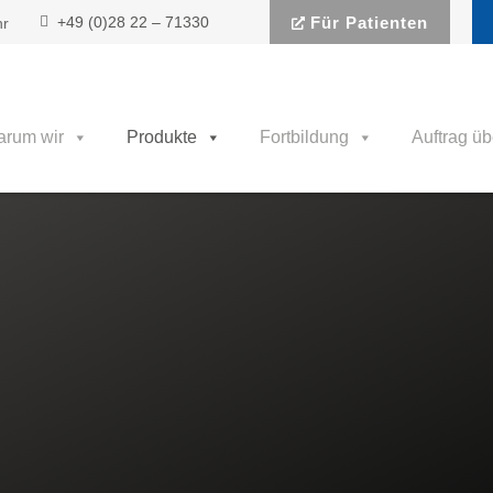
+49 (0)28 22 – 71330
Für Patienten
hr
rum wir
Produkte
Fortbildung
Auftrag üb