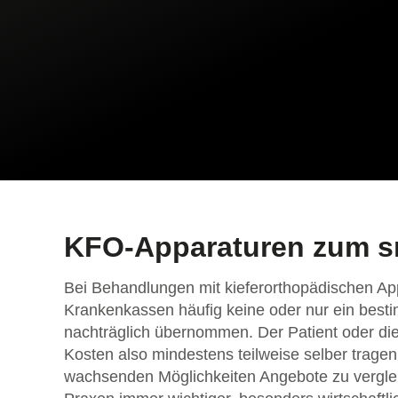
KFO-Apparaturen zum s
Bei Behandlungen mit kieferorthopädischen Ap
Krankenkassen häufig keine oder nur ein besti
nachträglich übernommen. Der Patient oder di
Kosten also mindestens teilweise selber tragen
wachsenden Möglichkeiten Angebote zu vergleic