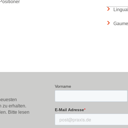
Positioner
Lingua
Gaumen
 neuesten
 zu erhalten.
en. Bitte lesen