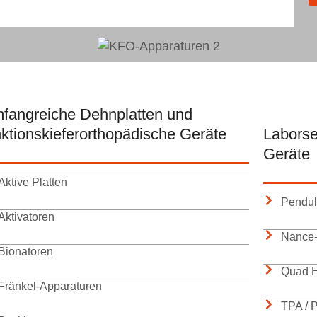
fangreiche Dehnplatten und
nktionskieferorthopädische Geräte
Laborsei
Geräte
Aktive Platten
Pendul
Aktivatoren
Nance-
Bionatoren
Quad H
Fränkel-Apparaturen
TPA / P