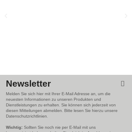
Newsletter
Melden Sie sich hier mit Ihrer E-Mail Adresse an, um die
neuesten Informationen zu unseren Produkten und
Dienstleistungen zu erhalten. Sie können sich jederzeit von
diesen Mitteilungen abmelden. Bitte lesen Sie hierzu unsere
Datenschutzrichtlinien.
Wichtig:
Sollten Sie noch nie per E-Mail mit uns