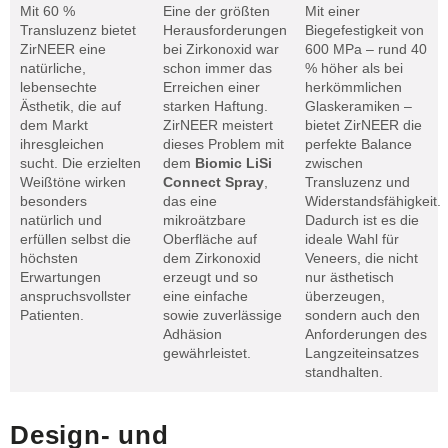
Mit 60 %
Eine der größten
Mit einer
Transluzenz bietet
Herausforderungen
Biegefestigkeit von
ZirNEER eine
bei Zirkonoxid war
600 MPa – rund 40
natürliche,
schon immer das
% höher als bei
lebensechte
Erreichen einer
herkömmlichen
Ästhetik, die auf
starken Haftung.
Glaskeramiken –
dem Markt
ZirNEER meistert
bietet ZirNEER die
ihresgleichen
dieses Problem mit
perfekte Balance
sucht. Die erzielten
dem
Biomic LiSi
zwischen
Weißtöne wirken
Connect Spray
,
Transluzenz und
besonders
das eine
Widerstandsfähigkeit.
natürlich und
mikroätzbare
Dadurch ist es die
erfüllen selbst die
Oberfläche auf
ideale Wahl für
höchsten
dem Zirkonoxid
Veneers, die nicht
Erwartungen
erzeugt und so
nur ästhetisch
anspruchsvollster
eine einfache
überzeugen,
Patienten.
sowie zuverlässige
sondern auch den
Adhäsion
Anforderungen des
gewährleistet.
Langzeiteinsatzes
standhalten.
Design- und