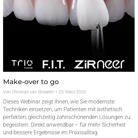
Make-over to go
Von
Christian van Straalen
23. März 2026
Dieses Webinar zeigt Ihnen, wie Sie modernste
Techniken einsetzen, um Patienten mit ästhetisch
perfekten, gleichzeitig zahnschonenden Lösungen zu
begeistern. Direkt anwendbar – für mehr Sicherheit
und bessere Ergebnisse im Praxisalltag.