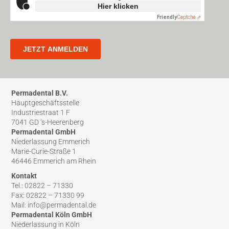
Permadental B.V.
Hauptgeschäftsstelle
Industriestraat 1 F
7041 GD ‘s-Heerenberg
Permadental GmbH
Niederlassung Emmerich
Marie-Curie-Straße 1
46446 Emmerich am Rhein
Kontakt
Tel.: 02822 – 71330
Fax: 02822 – 71330 99
Mail: info@permadental.de
Permadental Köln GmbH
Niederlassung in Köln