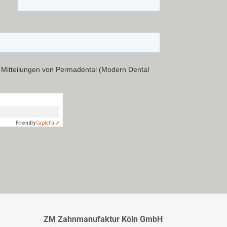
ZM Zahnmanufaktur Köln GmbH