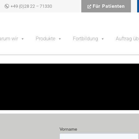
Für Patienten
+49 (0)28 22 – 71330
rum wir
Produkte
Fortbildung
Auftrag üb