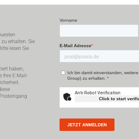
euesten
zu erhalten. Sie
itte lesen Sie
iert haben,
e Ihre E-Mail-
cherheit.
diese
 Posteingang