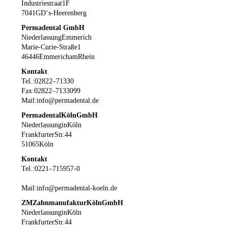
Industriestraat 1 F
7041 GD ‘s-Heerenberg
Permadental GmbH
Niederlassung Emmerich
Marie-Curie-Straße 1
46446 Emmerich am Rhein
Kontakt
Tel.: 02822 – 71330
Fax: 02822 – 71330 99
Mail: info@permadental.de
Permadental Köln GmbH
Niederlassung in Köln
Frankfurter Str. 44
51065 Köln
Kontakt
Tel.: 0221 – 715957-0
Mail: info@permadental-koeln.de
ZM Zahnmanufaktur Köln GmbH
Niederlassung in Köln
Frankfurter Str. 44