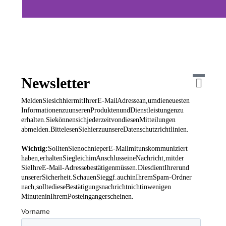
3shape
>>More
Info
Newsletter
Melden Sie sich hier mit Ihrer E-Mail Adresse an, um die neuesten
Informationen zu unseren Produkten und Dienstleistungen zu
erhalten. Sie können sich jederzeit von diesen Mitteilungen
abmelden. Bitte lesen Sie hierzu unsere Datenschutzrichtlinien.
Wichtig:
Sollten Sie noch nie per E-Mail mit uns kommuniziert
haben, erhalten Sie gleich im Anschluss eine Nachricht, mit der
Sie Ihre E-Mail-Adresse bestätigen müssen. Dies dient Ihrer und
unserer Sicherheit. Schauen Sie ggf. auch in Ihrem Spam-Ordner
nach, sollte diese Bestätigungsnachricht nicht in wenigen
Minuten in Ihrem Posteingang erscheinen.