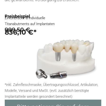
Preisbeispiel
Zirkonbrücke & individuelle
Titanabutments auf Implantaten
999,50 €
836,10 €*
*inkl. Zahnfleischmaske, Übertragungsschlüssel, Artikulation,
Modelle, Versand und MwSt. (evtl. zusätzlich benötigte
Implantatteile werden gesondert berechnet)