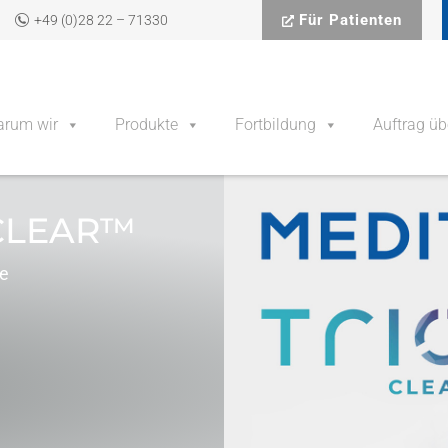
Für Patienten
+49 (0)28 22 – 71330
rum wir
Produkte
Fortbildung
Auftrag üb
OCLEAR™
le