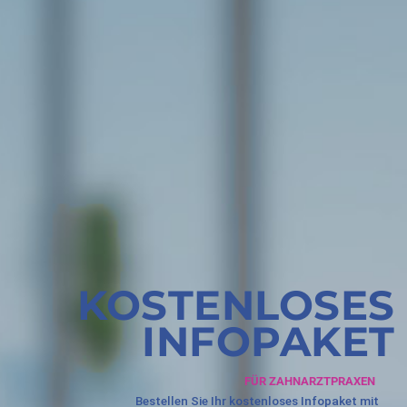
KOSTENLOSES
INFOPAKET
FÜR ZAHNARZTPRAXEN
Bestellen Sie Ihr kostenloses Infopaket mit