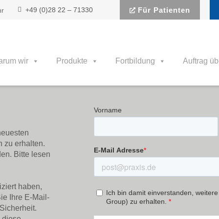
+49 (0)28 22 – 71330
Für Patienten
hr
rum wir
Produkte
Fortbildung
Auftrag üb
 neuesten
 zu erhalten.
en. Bitte lesen
ziert haben,
ie Ihre E-Mail-
Sicherheit.
 diese