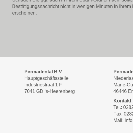
Bestätigungsnachricht nicht in wenigen Minuten in Ihrem
erscheinen.
Permadental B.V.
Permade
Hauptgeschäftsstelle
Niederla
Industriestraat 1 F
Marie-Cu
7041 GD ‘s-Heerenberg
46446 E
Kontakt
Tel.: 02
Fax: 028
Mail: in