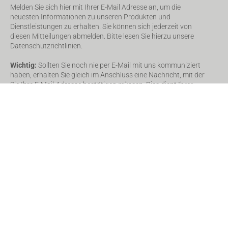
Melden Sie sich hier mit Ihrer E-Mail Adresse an, um die
neuesten Informationen zu unseren Produkten und
Dienstleistungen zu erhalten. Sie können sich jederzeit von
diesen Mitteilungen abmelden. Bitte lesen Sie hierzu unsere
Datenschutzrichtlinien.
Wichtig:
Sollten Sie noch nie per E-Mail mit uns kommuniziert
haben, erhalten Sie gleich im Anschluss eine Nachricht, mit der
Sie Ihre E-Mail-Adresse bestätigen müssen. Dies dient Ihrer
und unserer Sicherheit. Schauen Sie ggf. auch in Ihrem Spam-
Ordner nach, sollte diese Bestätigungsnachricht nicht in
wenigen Minuten in Ihrem Posteingang erscheinen.