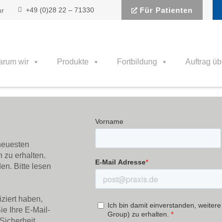
+49 (0)28 22 – 71330
Für Patienten
hr
rum wir
Produkte
Fortbildung
Auftrag üb
 neuesten
 zu erhalten.
en. Bitte lesen
ziert haben,
ie Ihre E-Mail-
Sicherheit.