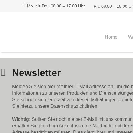
Mo. bis Do.: 08.00 – 17.00 Uhr
Fr.: 08.00 – 15.00 U
Home
Wa
Newsletter
Melden Sie sich hier mit Ihrer E-Mail Adresse an, um die
Informationen zu unseren Produkten und Dienstleistungen
Sie können sich jederzeit von diesen Mitteilungen abmeld
Sie hierzu unsere Datenschutzrichtlinien.
Wichtig:
Sollten Sie noch nie per E-Mail mit uns kommuni
erhalten Sie gleich im Anschluss eine Nachricht, mit der S
Adresse bestätigen müssen. Dies dient Ihrer und unserer 