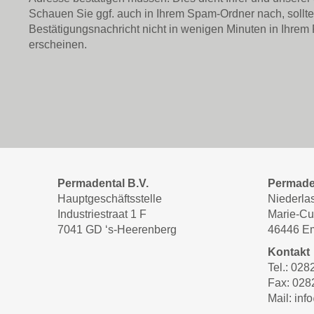
Schauen Sie ggf. auch in Ihrem Spam-Ordner nach, sollte
Bestätigungsnachricht nicht in wenigen Minuten in Ihrem
erscheinen.
Permadental B.V.
Permade
Hauptgeschäftsstelle
Niederla
Industriestraat 1 F
Marie-Cu
7041 GD ‘s-Heerenberg
46446 E
Kontakt
Tel.: 02
Fax: 028
Mail: in