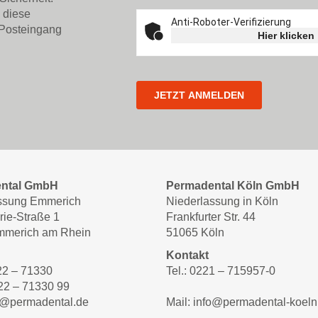
 diese
 Posteingang
ntal GmbH
Permadental Köln GmbH
ssung Emmerich
Niederlassung in Köln
rie-Straße 1
Frankfurter Str. 44
mmerich am Rhein
51065 Köln
Kontakt
822 – 71330
Tel.: 0221 – 715957-0
22 – 71330 99
fo@permadental.de
Mail: info@permadental-koeln