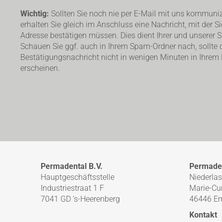
Wichtig:
Sollten Sie noch nie per E-Mail mit uns kommuniz
erhalten Sie gleich im Anschluss eine Nachricht, mit der Si
Adresse bestätigen müssen. Dies dient Ihrer und unserer Si
Schauen Sie ggf. auch in Ihrem Spam-Ordner nach, sollte 
Bestätigungsnachricht nicht in wenigen Minuten in Ihrem
erscheinen.
Permadental B.V.
Permade
Hauptgeschäftsstelle
Niederla
Industriestraat 1 F
Marie-Cur
7041 GD ‘s-Heerenberg
46446 E
Kontakt