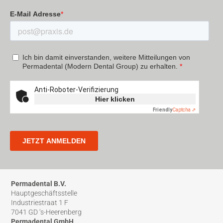
Permadental B.V.
Hauptgeschäftsstelle
Industriestraat 1 F
7041 GD ‘s-Heerenberg
Permadental GmbH