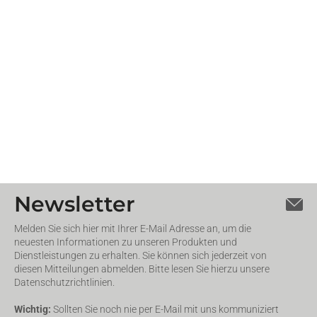
Newsletter
Melden Sie sich hier mit Ihrer E-Mail Adresse an, um die
neuesten Informationen zu unseren Produkten und
Dienstleistungen zu erhalten. Sie können sich jederzeit von
diesen Mitteilungen abmelden. Bitte lesen Sie hierzu unsere
Datenschutzrichtlinien.
Wichtig:
Sollten Sie noch nie per E-Mail mit uns kommuniziert